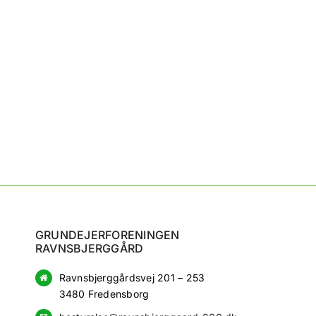
INFO
Hold mig logget ind
ADGANG SID
Tilmeld
Søg
efter:
Har du glemt din adgangskode?
GRUNDEJERFORENINGEN
RAVNSBJERGGÅRD
Ravnsbjerggårdsvej 201 – 253
3480 Fredensborg