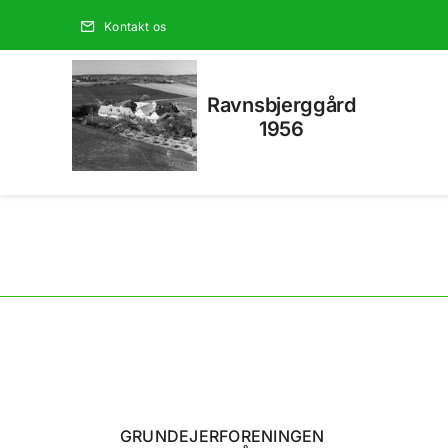
Skip
Kontakt os
to
content
Ravnsbjerggård
1956
GRUNDEJERFORENINGEN