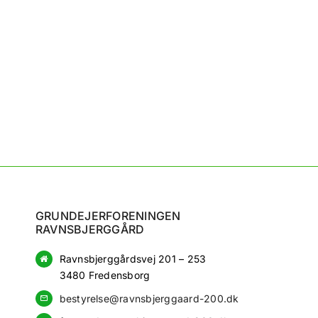
Bekræft adgangskode
*
Log ind
GRUNDEJERFORENINGEN
RAVNSBJERGGÅRD
Ravnsbjerggårdsvej 201 – 253
3480 Fredensborg
bestyrelse@ravnsbjerggaard-200.dk