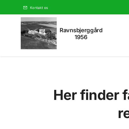
Skip
Kontakt os
to
content
Ravnsbjerggård
1956
Her finder 
r