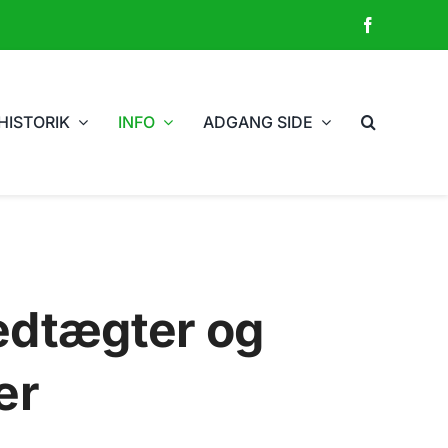
HISTORIK
INFO
ADGANG SIDE
vedtægter og
er