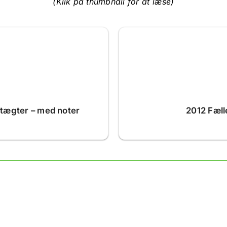
(Klik på thumbnail for at læse)
tægter – med noter
2012 Fæl